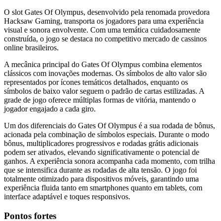
O slot Gates Of Olympus, desenvolvido pela renomada provedora
Hacksaw Gaming, transporta os jogadores para uma experiência
visual e sonora envolvente. Com uma temática cuidadosamente
construída, o jogo se destaca no competitivo mercado de cassinos
online brasileiros.
A mecânica principal do Gates Of Olympus combina elementos
clássicos com inovações modernas. Os símbolos de alto valor são
representados por ícones temáticos detalhados, enquanto os
símbolos de baixo valor seguem o padrão de cartas estilizadas. A
grade de jogo oferece múltiplas formas de vitória, mantendo o
jogador engajado a cada giro.
Um dos diferenciais do Gates Of Olympus é a sua rodada de bônus,
acionada pela combinação de símbolos especiais. Durante o modo
bônus, multiplicadores progressivos e rodadas grátis adicionais
podem ser ativados, elevando significativamente o potencial de
ganhos. A experiência sonora acompanha cada momento, com trilha
que se intensifica durante as rodadas de alta tensão. O jogo foi
totalmente otimizado para dispositivos móveis, garantindo uma
experiência fluida tanto em smartphones quanto em tablets, com
interface adaptável e toques responsivos.
Pontos fortes