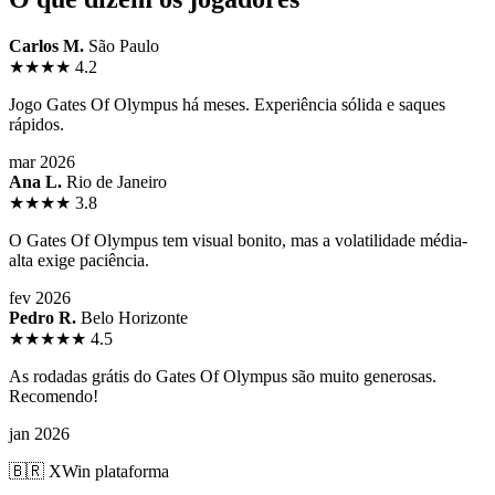
Carlos M.
São Paulo
★★★★
4.2
Jogo Gates Of Olympus há meses. Experiência sólida e saques
rápidos.
mar 2026
Ana L.
Rio de Janeiro
★★★★
3.8
O Gates Of Olympus tem visual bonito, mas a volatilidade média-
alta exige paciência.
fev 2026
Pedro R.
Belo Horizonte
★★★★★
4.5
As rodadas grátis do Gates Of Olympus são muito generosas.
Recomendo!
jan 2026
🇧🇷 XWin plataforma