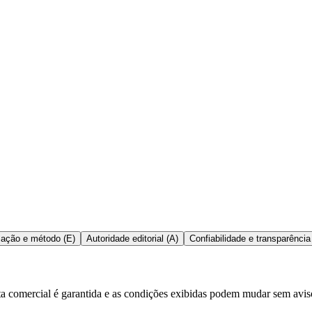
zação e método (E)
Autoridade editorial (A)
Confiabilidade e transparência
ta comercial é garantida e as condições exibidas podem mudar sem avis