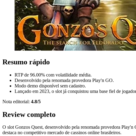
Resumo rápido
RTP de 96.00% com volatilidade média.
Desenvolvido pela renomada provedora Play'n GO.
Modo demo disponível sem cadastro.
Lançado em 2023, o slot já conquistou uma base fiel de jogador
Nota editorial:
4.8/5
Review completo
O slot Gonzos Quest, desenvolvido pela renomada provedora Play'n G
destaca no competitivo mercado de cassinos online brasileiros.