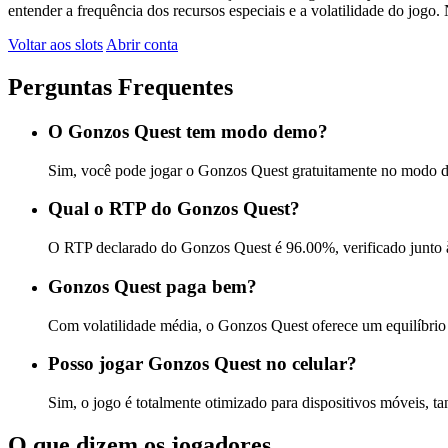
entender a frequência dos recursos especiais e a volatilidade do jogo
Voltar aos slots
Abrir conta
Perguntas Frequentes
O Gonzos Quest tem modo demo?
Sim, você pode jogar o Gonzos Quest gratuitamente no modo de
Qual o RTP do Gonzos Quest?
O RTP declarado do Gonzos Quest é 96.00%, verificado junto 
Gonzos Quest paga bem?
Com volatilidade média, o Gonzos Quest oferece um equilíbrio 
Posso jogar Gonzos Quest no celular?
Sim, o jogo é totalmente otimizado para dispositivos móveis, t
O que dizem os jogadores