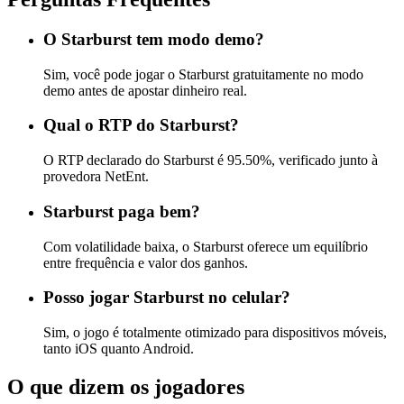
O Starburst tem modo demo?
Sim, você pode jogar o Starburst gratuitamente no modo
demo antes de apostar dinheiro real.
Qual o RTP do Starburst?
O RTP declarado do Starburst é 95.50%, verificado junto à
provedora NetEnt.
Starburst paga bem?
Com volatilidade baixa, o Starburst oferece um equilíbrio
entre frequência e valor dos ganhos.
Posso jogar Starburst no celular?
Sim, o jogo é totalmente otimizado para dispositivos móveis,
tanto iOS quanto Android.
O que dizem os jogadores