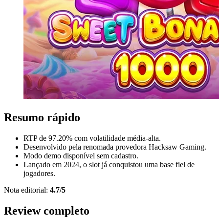
Resumo rápido
RTP de 97.20% com volatilidade média-alta.
Desenvolvido pela renomada provedora Hacksaw Gaming.
Modo demo disponível sem cadastro.
Lançado em 2024, o slot já conquistou uma base fiel de
jogadores.
Nota editorial:
4.7/5
Review completo