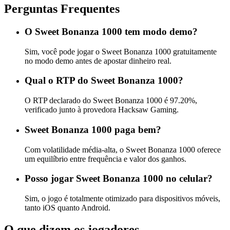
Perguntas Frequentes
O Sweet Bonanza 1000 tem modo demo?
Sim, você pode jogar o Sweet Bonanza 1000 gratuitamente
no modo demo antes de apostar dinheiro real.
Qual o RTP do Sweet Bonanza 1000?
O RTP declarado do Sweet Bonanza 1000 é 97.20%,
verificado junto à provedora Hacksaw Gaming.
Sweet Bonanza 1000 paga bem?
Com volatilidade média-alta, o Sweet Bonanza 1000 oferece
um equilíbrio entre frequência e valor dos ganhos.
Posso jogar Sweet Bonanza 1000 no celular?
Sim, o jogo é totalmente otimizado para dispositivos móveis,
tanto iOS quanto Android.
O que dizem os jogadores