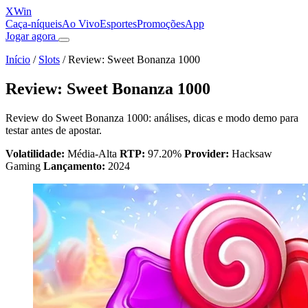
XWin
Caça-níqueis
Ao Vivo
Esportes
Promoções
App
Jogar agora
Início
/
Slots
/
Review: Sweet Bonanza 1000
Review: Sweet Bonanza 1000
Review do Sweet Bonanza 1000: análises, dicas e modo demo para
testar antes de apostar.
Volatilidade:
Média-Alta
RTP:
97.20%
Provider:
Hacksaw
Gaming
Lançamento:
2024